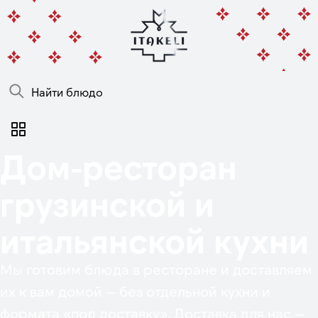
Доставка в Петропавловске
~ Время доставки 30 мин.
Дом-ресторан
грузинской и
итальянской кухни
Мы готовим блюда в ресторане и доставляем
их к вам домой — без отдельной кухни и
формата «под доставку». Доставка для нас —